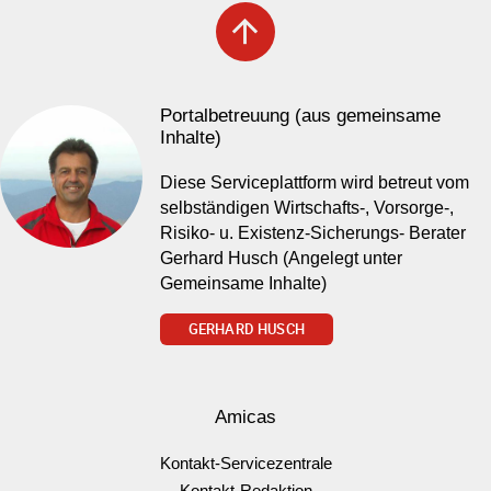
arrow_upward
Portalbetreuung (aus gemeinsame
Inhalte)
Diese Serviceplattform wird betreut vom
selbständigen Wirtschafts-, Vorsorge-,
Risiko- u. Existenz-Sicherungs- Berater
Gerhard Husch (Angelegt unter
Gemeinsame Inhalte)
GERHARD HUSCH
Amicas
Kontakt-Servicezentrale
Kontakt-Redaktion