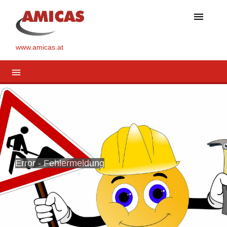
menu
www.amicas.at
menu
Error - Fehlermeldung