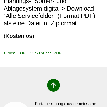
Planungs-, Sortier- und
Ablagesystem digital > Download
"Alle Servicefolder" (Format PDF)
als eine Datei im Zipformat
(Kostenlos)
zurück
|
TOP
|
Druckansicht
|
PDF
arrow_upward
Portalbetreuung (aus gemeinsame