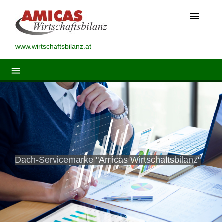
menu
www.wirtschaftsbilanz.at
menu
Dach-Servicemarke "Amicas Wirtschaftsbilanz"