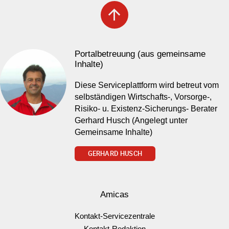
arrow_upward
Portalbetreuung (aus gemeinsame
Inhalte)
Diese Serviceplattform wird betreut vom
selbständigen Wirtschafts-, Vorsorge-,
Risiko- u. Existenz-Sicherungs- Berater
Gerhard Husch (Angelegt unter
Gemeinsame Inhalte)
GERHARD HUSCH
Amicas
Kontakt-Servicezentrale
Kontakt-Redaktion