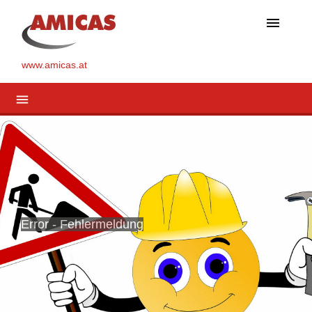
menu
www.amicas.at
menu
Error - Fehlermeldung