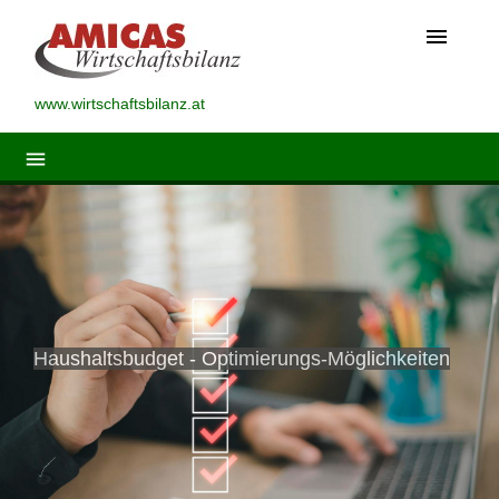
menu
www.wirtschaftsbilanz.at
menu
Haushaltsbudget - Optimierungs-Möglichkeiten