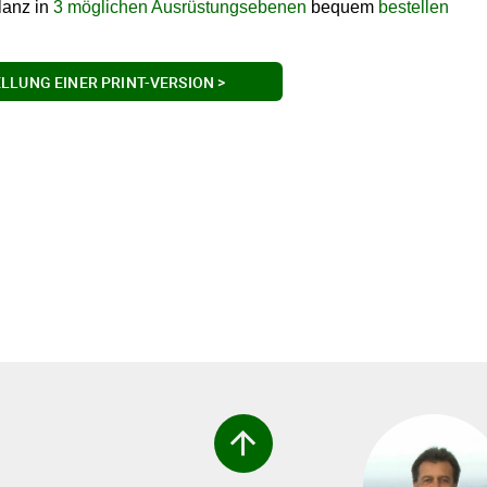
ilanz in
3 möglichen Ausrüstungsebenen
bequem
bestellen
ELLUNG EINER PRINT-VERSION >
arrow_upward