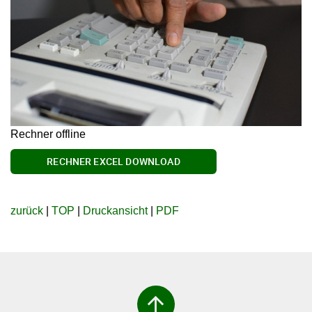
Rechner offline
RECHNER EXCEL DOWNLOAD
zurück
|
TOP
|
Druckansicht
|
PDF
arrow_upward