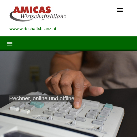
menu
www.wirtschaftsbilanz.at
menu
Rechner, online und offline