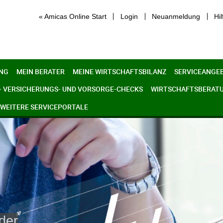
« Amicas Online Start
Login
Neuanmeldung
Hil
NG
MEIN BERATER
MEINE WIRTSCHAFTSBILANZ
SERVICEANGE
- VERSICHERUNGS- UND VORSORGE-CHECKS
WIRTSCHAFTSBERAT
WEITERE SERVICEPORTALE
der