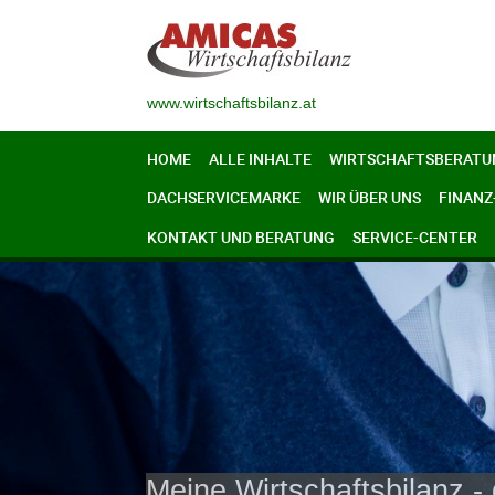
www.wirtschaftsbilanz.at
HOME
ALLE INHALTE
WIRTSCHAFTSBERATU
DACHSERVICEMARKE
WIR ÜBER UNS
FINANZ
KONTAKT UND BERATUNG
SERVICE-CENTER
Meine Wirtschaftsbilanz - 