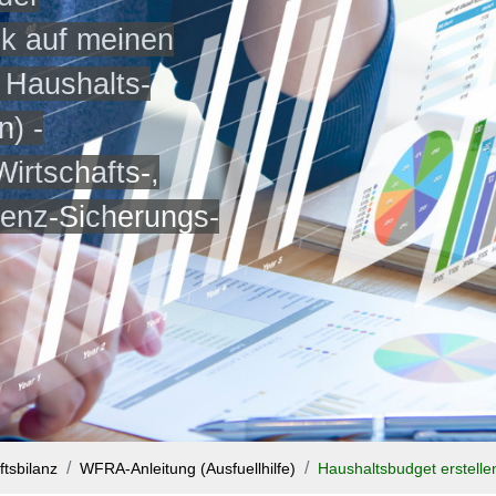
ck auf meinen
 Haushalts-
n) -
irtschafts-,
stenz-Sicherungs-
tsbilanz
WFRA-Anleitung (Ausfuellhilfe)
Haushaltsbudget erstelle